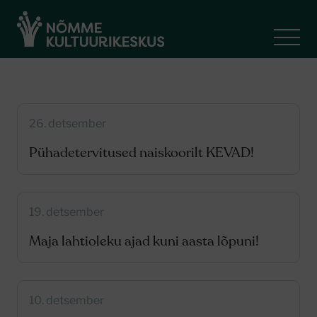
26. detsember
Pühadetervitused naiskoorilt KEVAD!
19. detsember
Maja lahtioleku ajad kuni aasta lõpuni!
10. detsember