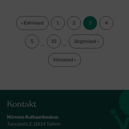
« Eelmised
1
2
3
4
5
10
Järgmised »
...
...
Viimased »
Kontakt
Nõmme Kultuurikeskus
Turu plats 2, 11614 Tallinn