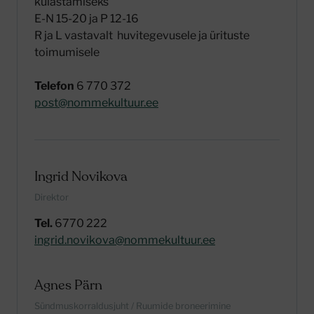
külastamiseks
E-N 15-20 ja P 12-16
R ja L vastavalt huvitegevusele ja ürituste
toimumisele
Telefon
6 770 372
post@nommekultuur.ee
Ingrid Novikova
Direktor
Tel.
6770 222
ingrid.novikova@nommekultuur.ee
Agnes Pärn
Sündmuskorraldusjuht / Ruumide broneerimine