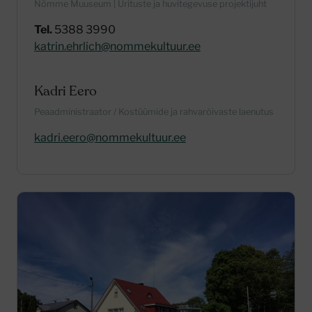
Nõmme Muuseum | Ürituste ja huvitegevuse projektijuht
Tel.
5388 3990
katrin.ehrlich@nommekultuur.ee
Kadri Eero
Peaadministraator / Kostüümide ja rahvarõivaste laenutus
kadri.eero@nommekultuur.ee