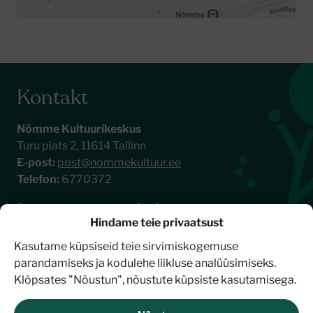
Kontakt
Nõmme Kultuurikeskus
Turu plats 2, 11614 Tallinn
E-post:
post@nommekultuur.ee
Telefon:
6770372
Liitu meie uudiskirjaga
Hindame teie privaatsust
Kasutame küpsiseid teie sirvimiskogemuse
parandamiseks ja kodulehe liikluse analüüsimiseks.
Klõpsates "Nõustun", nõustute küpsiste kasutamisega.