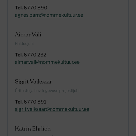
Tel.
6770 890
agnes.parn@nommekultuur.ee
Aimar Väli
Haldusjuht
Tel.
6770 232
aimar.vali@nommekultuur.ee
Sigrit Vaiksaar
Ürituste ja huvitegevuse projektijuht
Tel.
6770 891
sigrit.vaiksaar@nommekultuur.ee
Katrin Ehrlich