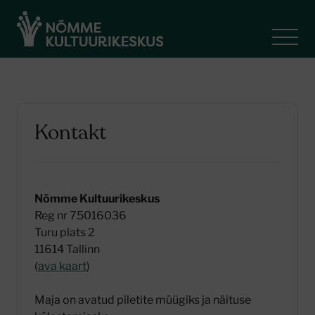
Kontakt
Nõmme Kultuurikeskus
Reg nr 75016036
Turu plats 2
11614 Tallinn
(
ava kaart
)
Maja on avatud piletite müügiks ja näituse