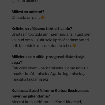
ajal eriti oluline!
Millest sa unistad?
Oh, seda on palju
Kelleks sa väiksena tahtsid saada?
Unistasin töötada ämmaemandana:) Kuid olen
valinud oma kujutlusele üpris lähedase ameti,
eriti beebidele muusikatunde tehes
Milleks sul on nüüd, praegusel distantsajal
aega?
Ehk veidi enam koristamiseks ja oma kodu ja
maakodu sättimiseks. Aga ka lugemiseks ja
muusika kuulamiseks.
Kuidas sattusid Nõmme Kultuurikeskusesse
huviringi juhendama?
Meerot kutsus Nõmmele Kadri Järvelaid,