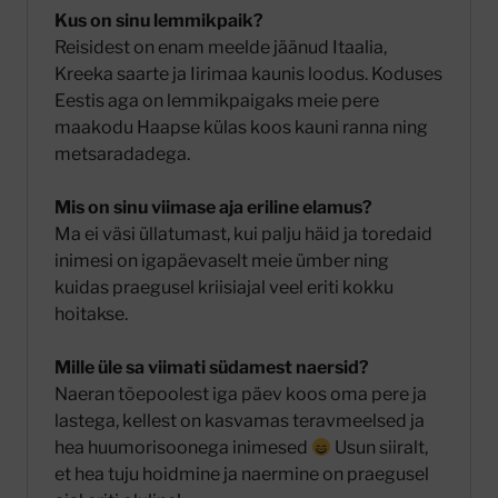
Kus on sinu lemmikpaik?
Reisidest on enam meelde jäänud Itaalia,
Kreeka saarte ja Iirimaa kaunis loodus. Koduses
Eestis aga on lemmikpaigaks meie pere
maakodu Haapse külas koos kauni ranna ning
metsaradadega.
Mis on sinu viimase aja eriline elamus?
Ma ei väsi üllatumast, kui palju häid ja toredaid
inimesi on igapäevaselt meie ümber ning
kuidas praegusel kriisiajal veel eriti kokku
hoitakse.
Mille üle sa viimati südamest naersid?
Naeran tõepoolest iga päev koos oma pere ja
lastega, kellest on kasvamas teravmeelsed ja
hea huumorisoonega inimesed
Usun siiralt,
et hea tuju hoidmine ja naermine on praegusel