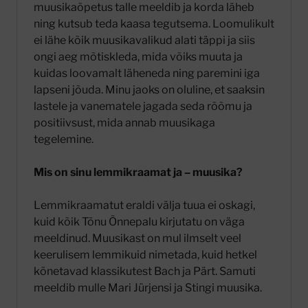
muusikaõpetus talle meeldib ja korda läheb
ning kutsub teda kaasa tegutsema. Loomulikult
ei lähe kõik muusikavalikud alati täppi ja siis
ongi aeg mõtiskleda, mida võiks muuta ja
kuidas loovamalt läheneda ning paremini iga
lapseni jõuda. Minu jaoks on oluline, et saaksin
lastele ja vanematele jagada seda rõõmu ja
positiivsust, mida annab muusikaga
tegelemine.
Mis on sinu lemmikraamat ja – muusika?
Lemmikraamatut eraldi välja tuua ei oskagi,
kuid kõik Tõnu Õnnepalu kirjutatu on väga
meeldinud. Muusikast on mul ilmselt veel
keerulisem lemmikuid nimetada, kuid hetkel
kõnetavad klassikutest Bach ja Pärt. Samuti
meeldib mulle Mari Jürjensi ja Stingi muusika.