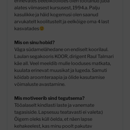
erinevates beebikoolides olen töötanud juba
alates viimasest kursusest, 1994.a. Palju
kasulikke ja häid kogemusi olen saanud
arvukatelt koolitustelt ja eelkõige oma 4 last
kasvatades
Mis on sinu hobid?
Väga südamelähedane on endiselt koorilaul.
Laulan segakooris KOOR, dirigent Raul Talmari
käe all. Veel meeldib mulle looduses matkata,
kuulata erinevat muusikat ja lugeda. Samuti
köidab aroomteraapia ja õlide kasutamise
võimaluste avastamine.
Mis motiveerib sind tegutsema?
Tööalaselt kindlasti laste ja vanemate
tagasiside. Lapsesuu teatavasti ei valeta:)
Õigem oleks küll öelda, et näen lapse
kehakeelest, kas minu poolt pakutav