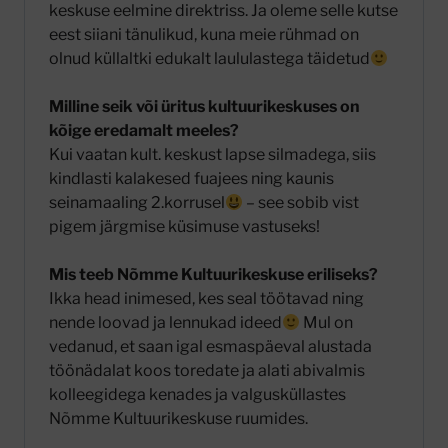
keskuse eelmine direktriss. Ja oleme selle kutse
eest siiani tänulikud, kuna meie rühmad on
olnud küllaltki edukalt laululastega täidetud
Milline seik või üritus kultuurikeskuses on
kõige eredamalt meeles?
Kui vaatan kult. keskust lapse silmadega, siis
kindlasti kalakesed fuajees ning kaunis
seinamaaling 2.korrusel
– see sobib vist
pigem järgmise küsimuse vastuseks!
Mis teeb Nõmme Kultuurikeskuse eriliseks?
Ikka head inimesed, kes seal töötavad ning
nende loovad ja lennukad ideed
Mul on
vedanud, et saan igal esmaspäeval alustada
töönädalat koos toredate ja alati abivalmis
kolleegidega kenades ja valgusküllastes
Nõmme Kultuurikeskuse ruumides.