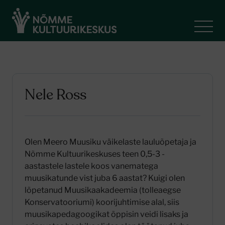
Nele Ross
Olen Meero Muusiku väikelaste lauluõpetaja ja
Nõmme Kultuurikeskuses teen 0,5-3 -
aastastele lastele koos vanematega
muusikatunde vist juba 6 aastat? Kuigi olen
lõpetanud Muusikaakadeemia (tolleaegse
Konservatooriumi) koorijuhtimise alal, siis
muusikapedagoogikat õppisin veidi lisaks ja