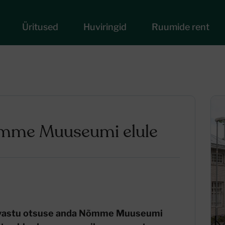
Üritused
Huviringid
Ruumide rent
õmme Muuseumi elule
gil vastu otsuse anda Nõmme Muuseumi