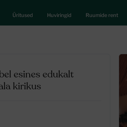
Üritused
Huviringid
Ruumide rent
el esines edukalt
a kirikus