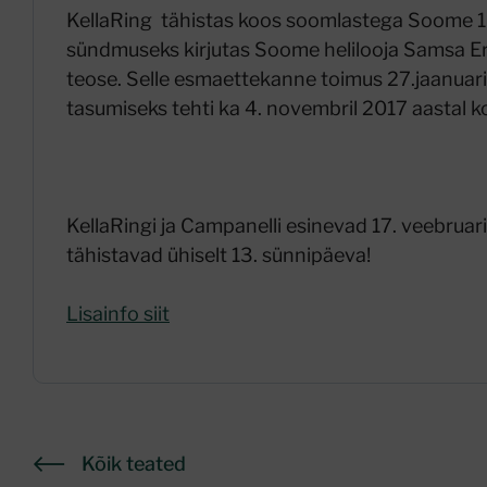
KellaRing tähistas koos soomlastega Soome 100
sündmuseks kirjutas Soome helilooja Samsa Erta
teose. Selle esmaettekanne toimus 27.jaanuaril
tasumiseks tehti ka 4. novembril 2017 aastal 
KellaRingi ja Campanelli esinevad 17. veebruar
tähistavad ühiselt 13. sünnipäeva!
Lisainfo siit
Kõik teated