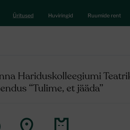
Üritused
Huviringid
Ruumide rent
nna Hariduskolleegiumi Teatri
tendus “Tulime, et jääda”