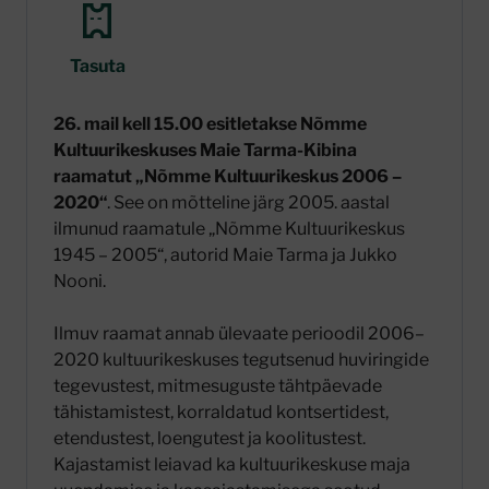
Tasuta
26. mail kell 15.00 esitletakse Nõmme
Kultuurikeskuses Maie Tarma-Kibina
raamatut „Nõmme Kultuurikeskus 2006 –
2020“
. See on mõtteline järg 2005. aastal
ilmunud raamatule „Nõmme Kultuurikeskus
1945 – 2005“, autorid Maie Tarma ja Jukko
Nooni.
Ilmuv raamat annab ülevaate perioodil 2006–
2020 kultuurikeskuses tegutsenud huviringide
tegevustest, mitmesuguste tähtpäevade
tähistamistest, korraldatud kontsertidest,
etendustest, loengutest ja koolitustest.
Kajastamist leiavad ka kultuurikeskuse maja