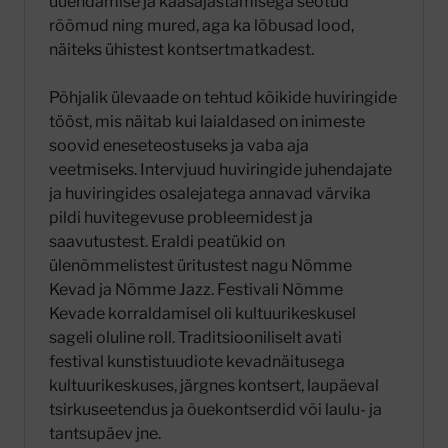
uuendamise ja kaasajastamisega seotud
rõõmud ning mured, aga ka lõbusad lood,
näiteks ühistest kontsertmatkadest.
Põhjalik ülevaade on tehtud kõikide huviringide
tööst, mis näitab kui laialdased on inimeste
soovid eneseteostuseks ja vaba aja
veetmiseks. Intervjuud huviringide juhendajate
ja huviringides osalejatega annavad värvika
pildi huvitegevuse probleemidest ja
saavutustest. Eraldi peatükid on
ülenõmmelistest üritustest nagu Nõmme
Kevad ja Nõmme Jazz. Festivali Nõmme
Kevade korraldamisel oli kultuurikeskusel
sageli oluline roll. Traditsiooniliselt avati
festival kunstistuudiote kevadnäitusega
kultuurikeskuses, järgnes kontsert, laupäeval
tsirkuseetendus ja õuekontserdid või laulu- ja
tantsupäev jne.