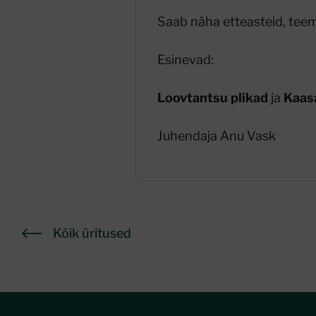
Saab näha etteasteid, teem
Esinevad:
Loovtantsu plikad
ja
Kaas
Juhendaja Anu Vask
Kõik üritused