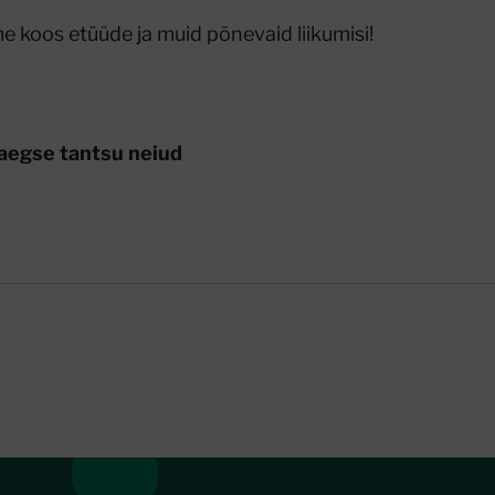
e koos etüüde ja muid põnevaid liikumisi!
aegse tantsu neiud