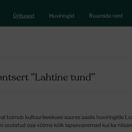
Üritused
Huviringid
Ruumide rent
ntsert “Lahtine tund”
l toimub kultuurikeskuse suures saalis huviringide L
 on oodatud osa võtma kõik lapsevanemad kui ka niisa