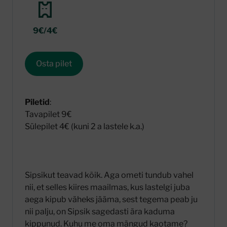
9€/4€
Osta pilet
Piletid
:
Tavapilet 9€
Sülepilet 4€ (kuni 2 a lastele k.a.)
Sipsikut teavad kõik. Aga ometi tundub vahel
nii, et selles kiires maailmas, kus lastelgi juba
aega kipub väheks jääma, sest tegema peab ju
nii palju, on Sipsik sagedasti ära kaduma
kippunud. Kuhu me oma mängud kaotame?