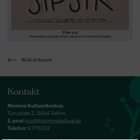
Kõik üritused
Kontakt
Nõmme Kultuurikeskus
Turu plats 2, 11614 Tallinn
E-post:
post@nommekultuur.ee
Telefon:
6770372