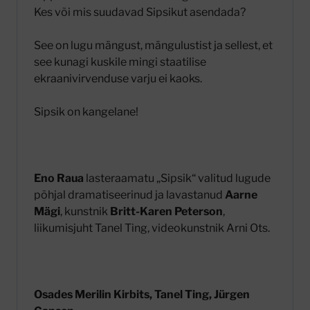
Kes või mis suudavad Sipsikut asendada?
See on lugu mängust, mängulustist ja sellest, et
see kunagi kuskile mingi staatilise
ekraanivirvenduse varju ei kaoks.
Sipsik on kangelane!
Eno Raua
lasteraamatu „Sipsik“ valitud lugude
põhjal dramatiseerinud ja lavastanud
Aarne
Mägi
, kunstnik
Britt-Karen Peterson
,
liikumisjuht Tanel Ting, videokunstnik Arni Ots.
Osades Merilin Kirbits, Tanel Ting, Jürgen