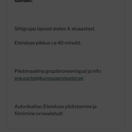
Gansen.
Sihtgrupp lapsed alates 4. eluaastast.
Etenduse pikkus ca 40 minutit.
Piletimaailma grupibroneeringud ja info
ene.partel@kuressaareteater.ee
Autorikaitse: Etenduse pildistamine ja
filmimine on keelatud!