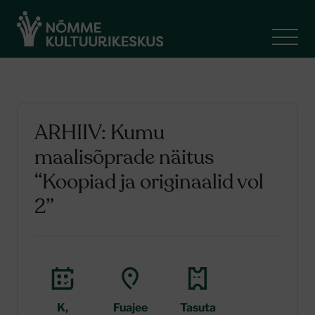
ARHIIV: Kumu
maalisõprade näitus
“Koopiad ja originaalid vol
2”
K,
Fuajee
Tasuta