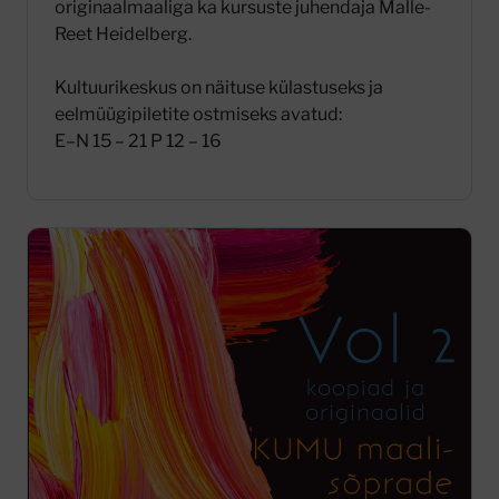
originaalmaaliga ka kursuste juhendaja Malle-
Reet Heidelberg.
Kultuurikeskus on näituse külastuseks ja
eelmüügipiletite ostmiseks avatud:
E–N 15 – 21 P 12 – 16