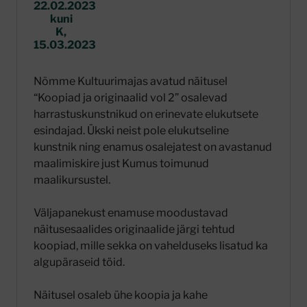
22.02.2023
kuni
K,
15.03.2023
Nõmme Kultuurimajas avatud näitusel
“Koopiad ja originaalid vol 2” osalevad
harrastuskunstnikud on erinevate elukutsete
esindajad. Ükski neist pole elukutseline
kunstnik ning enamus osalejatest on avastanud
maalimiskire just Kumus toimunud
maalikursustel.
Väljapanekust enamuse moodustavad
näitusesaalides originaalide järgi tehtud
koopiad, mille sekka on vahelduseks lisatud ka
algupäraseid töid.
Näitusel osaleb ühe koopia ja kahe