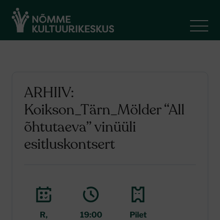
ARHIIV:
Koikson_Tärn_Mölder “All
õhtutaeva” vinüüli
esitluskontsert
R,
19:00
Pilet