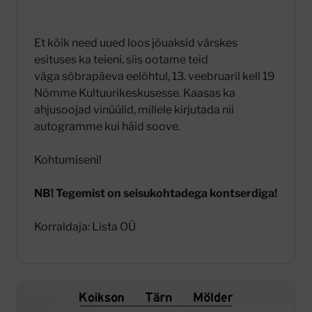
Et kõik need uued loos jõuaksid värskes
esituses ka teieni, siis ootame teid
väga sõbrapäeva eelõhtul, 13. veebruaril kell 19
Nõmme Kultuurikeskusesse. Kaasas ka
ahjusoojad vinüülid, millele kirjutada nii
autogramme kui häid soove.
Kohtumiseni!
NB! Tegemist on seisukohtadega kontserdiga!
Korraldaja: Lista OÜ