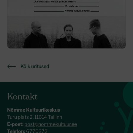
Kõik üritused
Kontakt
Nõmme Kultuurikeskus
Turu plats 2, 11614 Tallinn
E-post:
post@nommekultuur.ee
Telefon:
6770372