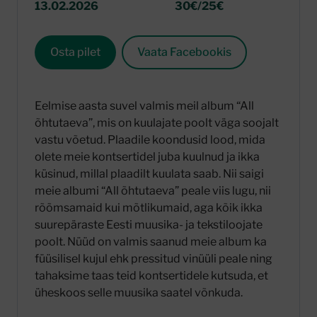
13.02.2026
30€/25€
Osta pilet
Vaata Facebookis
Eelmise aasta suvel valmis meil album “All
õhtutaeva”, mis on kuulajate poolt väga soojalt
vastu võetud. Plaadile koondusid lood, mida
olete meie kontsertidel juba kuulnud ja ikka
küsinud, millal plaadilt kuulata saab. Nii saigi
meie albumi “All õhtutaeva” peale viis lugu, nii
rõõmsamaid kui mõtlikumaid, aga kõik ikka
suurepäraste Eesti muusika- ja tekstiloojate
poolt. Nüüd on valmis saanud meie album ka
füüsilisel kujul ehk pressitud vinüüli peale ning
tahaksime taas teid kontsertidele kutsuda, et
üheskoos selle muusika saatel võnkuda.