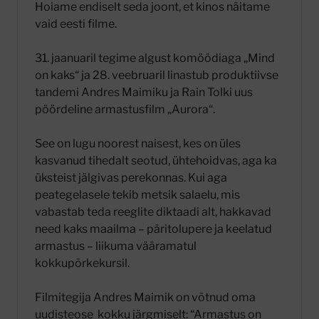
Hoiame endiselt seda joont, et kinos näitame
vaid eesti filme.
31. jaanuaril tegime algust komöödiaga „Mind
on kaks“ ja 28. veebruaril linastub produktiivse
tandemi Andres Maimiku ja Rain Tolki uus
pöördeline armastusfilm „Aurora“.
See on lugu noorest naisest, kes on üles
kasvanud tihedalt seotud, ühtehoidvas, aga ka
üksteist jälgivas perekonnas. Kui aga
peategelasele tekib metsik salaelu, mis
vabastab teda reeglite diktaadi alt, hakkavad
need kaks maailma – päritolupere ja keelatud
armastus – liikuma vääramatul
kokkupõrkekursil.
Filmitegija Andres Maimik on võtnud oma
uudisteose kokku järgmiselt: “Armastus on