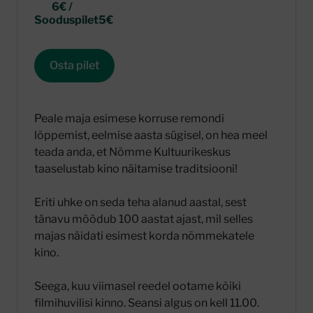
6€ /
Sooduspilet5€
Osta pilet
Peale maja esimese korruse remondi
lõppemist, eelmise aasta sügisel, on hea meel
teada anda, et Nõmme Kultuurikeskus
taaselustab kino näitamise traditsiooni!
Eriti uhke on seda teha alanud aastal, sest
tänavu möödub 100 aastat ajast, mil selles
majas näidati esimest korda nõmmekatele
kino.
Seega, kuu viimasel reedel ootame kõiki
filmihuvilisi kinno. Seansi algus on kell 11.00.