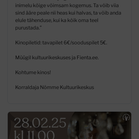
inimelu kõige võimsam kogemus. Ta võib viia
sind ääre peale nii heas kui halvas, ta võib anda
elule tähenduse, kui ka kõik oma teel
purustada.”
Kinopiletid: tavapilet 6€/sooduspilet 5€.
Müügil kultuurikeskuses ja Fienta.ee.
Kohtume kinos!
Korraldaja Nõmme Kultuurikeskus