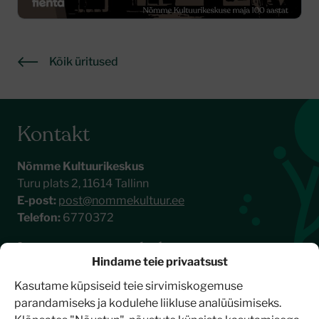
Kõik üritused
Kontakt
Nõmme Kultuurikeskus
Turu plats 2, 11614 Tallinn
E-post:
post@nommekultuur.ee
Telefon:
6770372
Liitu meie uudiskirjaga
Hindame teie privaatsust
Kasutame küpsiseid teie sirvimiskogemuse
parandamiseks ja kodulehe liikluse analüüsimiseks.