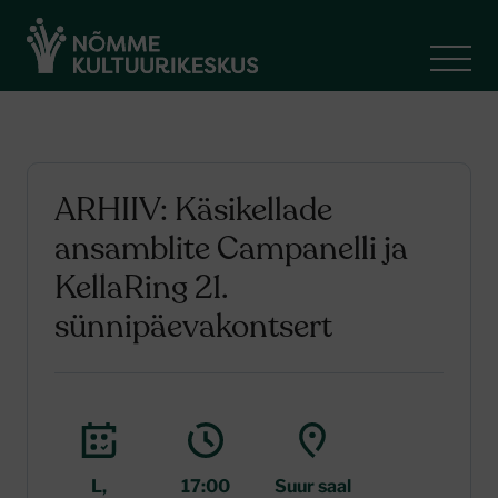
ARHIIV: Käsikellade
ansamblite Campanelli ja
KellaRing 21.
sünnipäevakontsert
L,
17:00
Suur saal