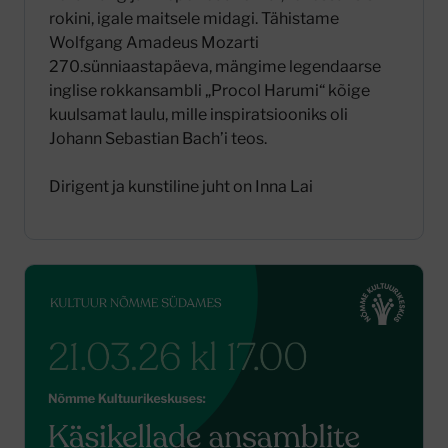
rokini, igale maitsele midagi. Tähistame
Wolfgang Amadeus Mozarti
270.sünniaastapäeva, mängime legendaarse
inglise rokkansambli „Procol Harumi“ kõige
kuulsamat laulu, mille inspiratsiooniks oli
Johann Sebastian Bach’i teos.
Dirigent ja kunstiline juht on Inna Lai