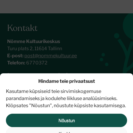
Kontakt
Nõmme Kultuurikeskus
Turu plats 2, 11614 Tallinn
E-post:
post@nommekultuur.ee
Telefon:
6770372
Liitu meie uudiskirjaga
Hindame teie privaatsust
Kasutame küpsiseid teie sirvimiskogemuse
parandamiseks ja kodulehe liikluse analüüsimiseks.
Klõpsates "Nõustun", nõustute küpsiste kasutamisega.
Nõustun