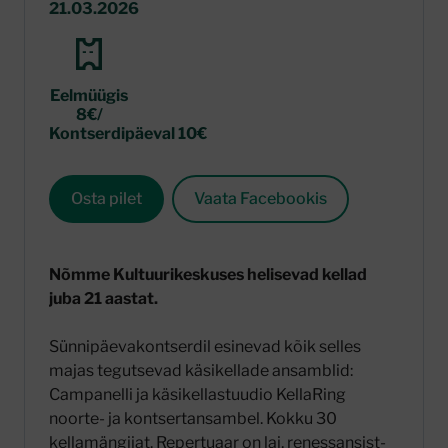
21.03.2026
Eelmüügis
8€/
Kontserdipäeval 10€
Osta pilet
Vaata Facebookis
Nõmme Kultuurikeskuses helisevad kellad
juba 21 aastat.
Sünnipäevakontserdil esinevad kõik selles
majas tegutsevad käsikellade ansamblid:
Campanelli ja käsikellastuudio KellaRing
noorte- ja kontsertansambel. Kokku 30
kellamängijat. Repertuaar on lai, renessansist-