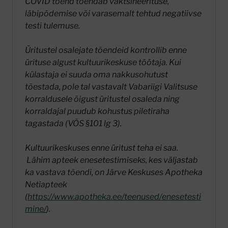
COVID tõend tõendab vaktsineerituse,
läbipõdemise või varasemalt tehtud negatiivse
testi tulemuse.
Üritustel osalejate tõendeid kontrollib enne
ürituse algust kultuurikeskuse töötaja. Kui
külastaja ei suuda oma nakkusohutust
tõestada, pole tal vastavalt Vabariigi Valitsuse
korraldusele õigust üritustel osaleda ning
korraldajal puudub kohustus piletiraha
tagastada (VÕS §101 lg 3).
Kultuurikeskuses enne üritust teha ei saa.
Lähim apteek enesetestimiseks, kes väljastab
ka vastava tõendi, on Järve Keskuses Apotheka
Netiapteek
(
https://www.apotheka.ee/teenused/enesetesti
mine/
).