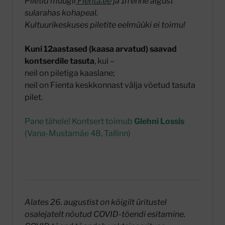
Piletid müügil
Fienta.ee
ja 1h enne algust
sularahas kohapeal.
Kultuurikeskuses piletite eelmüüki ei toimu!
Kuni 12aastased (kaasa arvatud) saavad
kontserdile tasuta
, kui –
neil on piletiga kaaslane;
neil on Fienta keskkonnast välja võetud tasuta
pilet.
Pane tähele! Kontsert toimub
Glehni Lossis
(Vana-Mustamäe 48, Tallinn)
Alates 26. augustist on kõigilt üritustel
osalejatelt nõutud COVID-tõendi esitamine.