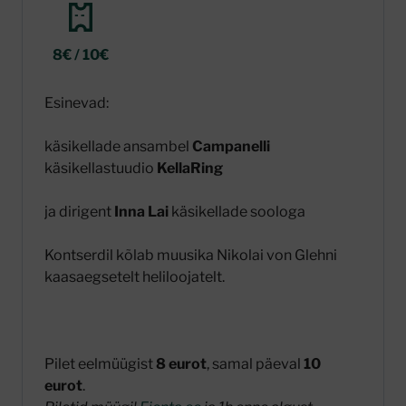
8€ / 10€
Esinevad:
käsikellade ansambel
Campanelli
käsikellastuudio
KellaRing
ja dirigent
I
nna Lai
käsikellade soologa
Kontserdil kõlab muusika Nikolai von Glehni
kaasaegsetelt heliloojatelt.
Pilet eelmüügist
8 eurot
, samal päeval
10
eurot
.