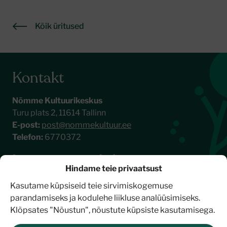
Kõik üritused
Kontakt
Nõmme Kultuurikeskus
Turu plats 2, 11614 Tallinn
E-post:
post@nommekultuur.ee
Telefon:
6770372
Liitu meie uudiskirjaga
Hindame teie privaatsust
Kasutame küpsiseid teie sirvimiskogemuse
parandamiseks ja kodulehe liikluse analüüsimiseks.
Klõpsates "Nõustun", nõustute küpsiste kasutamisega.