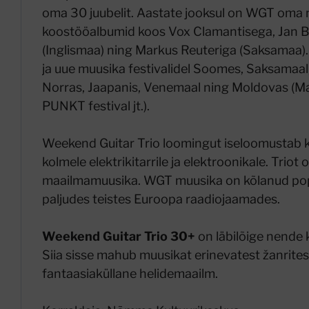
oma 30 juubelit. Aastate jooksul on WGT oma ni
koostööalbumid koos Vox Clamantisega, Jan Ba
(Inglismaa) ning Markus Reuteriga (Saksamaa). 
ja uue muusika festivalidel Soomes, Saksamaal,
Norras, Jaapanis, Venemaal ning Moldovas (Mar
PUNKT festival jt.).
Weekend Guitar Trio loomingut iseloomustab 
kolmele elektrikitarrile ja elektroonikale. Triot
maailmamuusika. WGT muusika on kõlanud po
paljudes teistes Euroopa raadiojaamades.
Weekend Guitar Trio 30+
on läbilõige nende
Siia sisse mahub muusikat erinevatest žanrites
fantaasiaküllane helidemaailm.