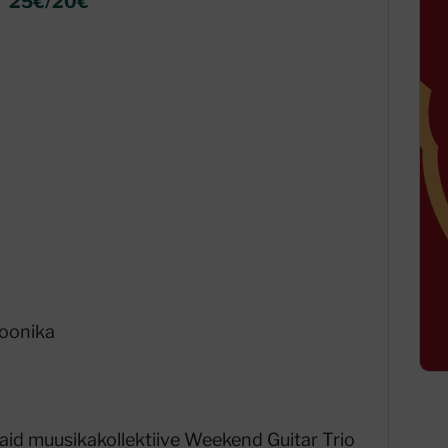
25€/20€
roonika
emaid muusikakollektiive Weekend Guitar Trio