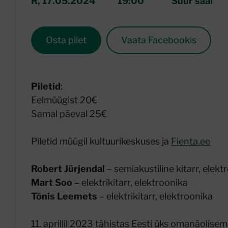
R, 17.05.2024
19:00
Suur saal
Osta pilet
Vaata Facebookis
Piletid
:
Eelmüügist 20€
Samal päeval 25€
Piletid müügil kultuurikeskuses ja
Fienta.ee
Robert Jürjendal
– semiakustiline kitarr, elekt
Mart Soo
– elektrikitarr, elektroonika
Tõnis Leemets
– elektrikitarr, elektroonika
11. aprillil 2023 tähistas Eesti üks omanäolis