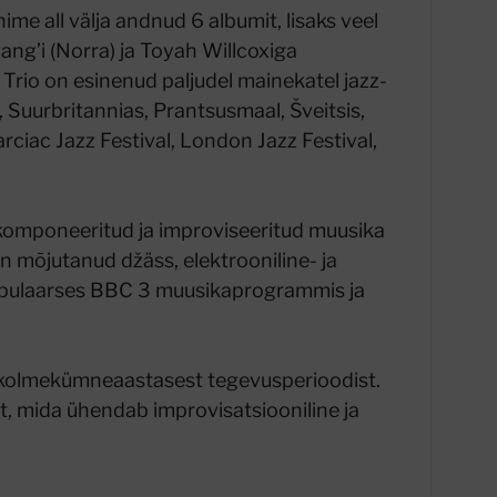
me all välja andnud 6 albumit, lisaks veel
ng’i (Norra) ja Toyah Willcoxiga
Trio on esinenud paljudel mainekatel jazz-
 Suurbritannias, Prantsusmaal, Šveitsis,
ciac Jazz Festival, London Jazz Festival,
komponeeritud ja improviseeritud muusika
 on mõjutanud džäss, elektrooniline- ja
pulaarses BBC 3 muusikaprogrammis ja
 kolmekümneaastasest tegevusperioodist.
t, mida ühendab improvisatsiooniline ja