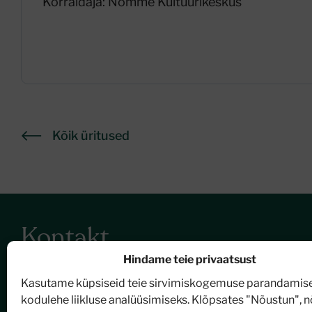
Korraldaja: Nõmme Kultuurikeskus
Kõik üritused
Kontakt
Hindame teie privaatsust
Nõmme Kultuurikeskus
Kasutame küpsiseid teie sirvimiskogemuse parandamise
Turu plats 2, 11614 Tallinn
kodulehe liikluse analüüsimiseks. Klõpsates "Nõustun", 