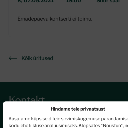
R, 07.05.2021
19:00
Suur saal
Emadepäeva kontserti ei toimu.
Kõik üritused
Kontakt
Hindame teie privaatsust
Nõmme Kultuurikeskus
Kasutame küpsiseid teie sirvimiskogemuse parandamise
Turu plats 2, 11614 Tallinn
kodulehe liikluse analüüsimiseks. Klõpsates "Nõustun", 