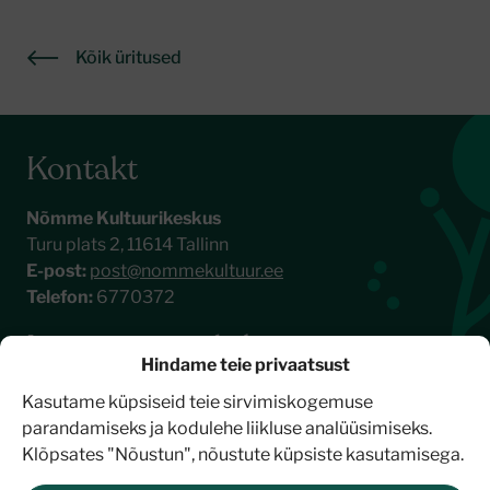
Kõik üritused
Kontakt
Nõmme Kultuurikeskus
Turu plats 2, 11614 Tallinn
E-post:
post@nommekultuur.ee
Telefon:
6770372
Liitu meie uudiskirjaga
Hindame teie privaatsust
Kasutame küpsiseid teie sirvimiskogemuse
parandamiseks ja kodulehe liikluse analüüsimiseks.
Klõpsates "Nõustun", nõustute küpsiste kasutamisega.