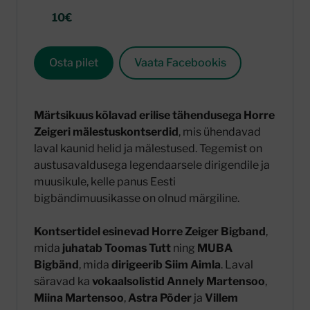
10€
Osta pilet
Vaata Facebookis
Märtsikuus kõlavad erilise tähendusega Horre
Zeigeri mälestuskontserdid
, mis ühendavad
laval kaunid helid ja mälestused. Tegemist on
austusavaldusega legendaarsele dirigendile ja
muusikule, kelle panus Eesti
bigbändimuusikasse on olnud märgiline.
Kontsertidel esinevad Horre Zeiger Bigband
,
mida
juhatab Toomas Tutt
ning
MUBA
Bigbänd
, mida
dirigeerib Siim Aimla
. Laval
säravad ka
vokaalsolistid Annely Martensoo
,
Miina Martensoo
,
Astra Põder
ja
Villem