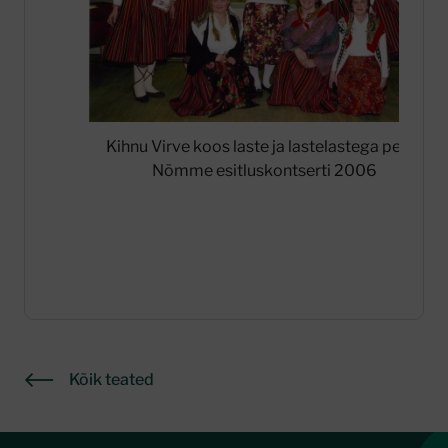
Kihnu Virve koos laste ja lastelastega peale
Nõmme esitluskontserti 2006
Kõik teated