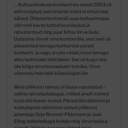
… Kultuurikeskuse kontsertreis aastal 2003 oli
eriti oodatud, sest enamik meist ei olnud seal
käinud. Õhtusel kontserdil uues kultuurimajas
olid meil kavas tuntud koorilaulud ja
rahvatantsud ning paar Kihnu Virve laulu.
Ootasime Virvet oma kontserdile, sest meil oli
planeeritud temaga kohtumine pärast
kontserti. Ja nagu arvata võiski, koos temaga
alles laulmiseks lahti läkski. See oli kogu reisi
üks kõige emotsionaalsem tunnike, Virve
väsimatu hele hääl kõlas kõigist üle.
Meie pillikoori rahvas oli lausa vapustatud –
selline rahvalaululaegas, millest ainult mõned
lood olid teada-tuntud. Pärast läbirääkimisi ja
kokkulepete sõlmimist sõitsid pillikoori
juhendaja Sirje Roomet-Päärmann ja Jaak
Elling helitehnikaga kohale ning Virve laulis
a