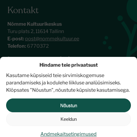
Kontakt
Nõmme Kultuurikeskus
Turu plats 2, 11614 Tallinn
E-post:
post@nommekultuur.ee
Telefon:
6770372
Liitu meie uudiskirjaga
Hindame teie privaatsust
Kasutame küpsiseid teie sirvimiskogemuse
parandamiseks ja kodulehe liikluse analüüsimiseks.
Klõpsates "Nõustun", nõustute küpsiste kasutamisega.
Nõustun
Keeldun
© Nõmme Kultuurikeskus 2026
Andmekaitsetingimused
Veebidisain ja -arendus:
Halda küpsiseid