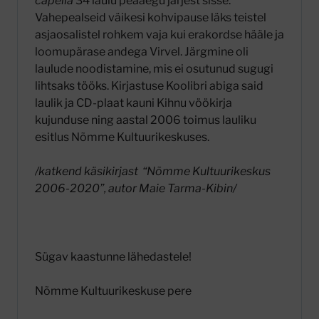
capella
34 laulu peaaegu järjest sisse.
Vahepealseid väikesi kohvipause läks teistel
asjaosalistel rohkem vaja kui erakordse hääle ja
loomupärase andega Virvel. Järgmine oli
laulude noodistamine, mis ei osutunud sugugi
lihtsaks tööks. Kirjastuse Koolibri abiga said
laulik ja CD-plaat kauni Kihnu vöökirja
kujunduse ning aastal 2006 toimus lauliku
esitlus Nõmme Kultuurikeskuses.
/katkend käsikirjast “Nõmme Kultuurikeskus
2006-2020”, autor Maie Tarma-Kibin/
Sügav kaastunne lähedastele!
Nõmme Kultuurikeskuse pere