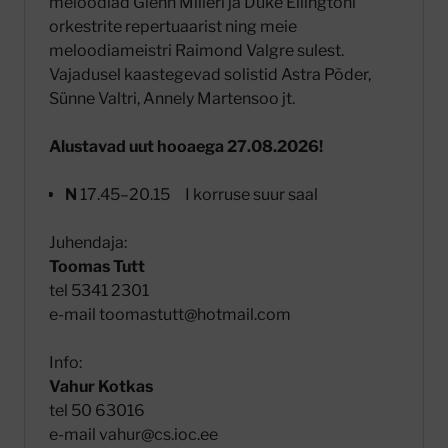
meloodiad Glenn Milleri ja Duke Ellingtoni
orkestrite repertuaarist ning meie
meloodiameistri Raimond Valgre sulest.
Vajadusel kaastegevad solistid Astra Põder,
Sünne Valtri, Annely Martensoo jt.
Alustavad uut hooaega 27.08.2026!
N
17.45–20.15 I korruse suur saal
Juhendaja:
Toomas Tutt
tel 5341 2301
e-mail toomastutt@hotmail.com
Info:
Vahur Kotkas
tel 50 63016
e-mail vahur@cs.ioc.ee