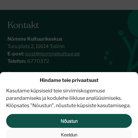
Kontakt
Nõmme Kultuurikeskus
Turu plats 2, 11614 Tallinn
E-post:
post@nommekultuur.ee
Telefon:
6770372
Liitu meie uudiskirjaga
Hindame teie privaatsust
Kasutame küpsiseid teie sirvimiskogemuse
parandamiseks ja kodulehe liikluse analüüsimiseks.
Klõpsates "Nõustun", nõustute küpsiste kasutamisega.
Nõustun
Keeldun