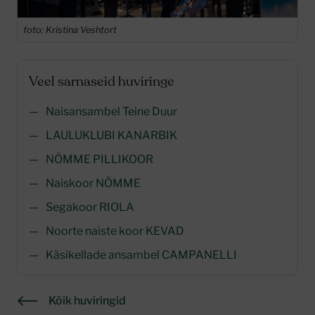
foto: Kristina Veshtort
Veel sarnaseid huviringe
Naisansambel Teine Duur
LAULUKLUBI KANARBIK
NÕMME PILLIKOOR
Naiskoor NÕMME
Segakoor RIOLA
Noorte naiste koor KEVAD
Käsikellade ansambel CAMPANELLI
Kõik huviringid