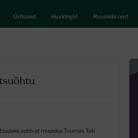
Üritused
Huviringid
Ruumide rent
ntsuõhtu
ntsudeks sobivat muusika Toomas Tuti