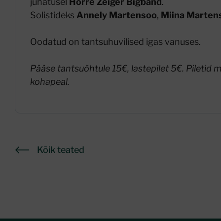
juhatusel
Horre Zeiger Bigband
.
Solistideks
Annely Martensoo
,
Miina Marten
Oodatud on tantsuhuvilised igas vanuses.
Pääse tantsuõhtule 15€, lastepilet 5€. Piletid 
kohapeal.
Kõik teated