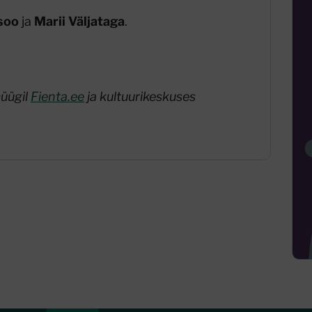
soo
ja
Marii Väljataga
.
müügil
Fienta.ee
ja kultuurikeskuses