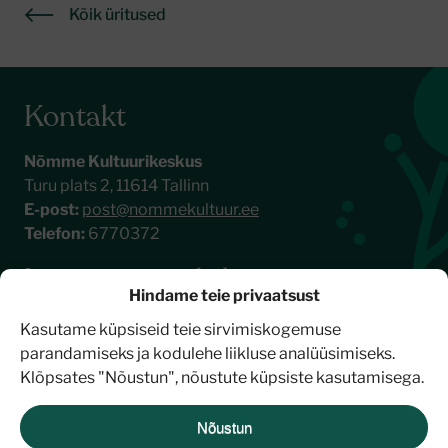
Kõik üritused
Kontakt
Nõmme Kultuurikeskus
Turu plats 2, 11614 Tallinn
E-post:
post@nommekultuur.ee
Telefon:
6770372
Liitu meie uudiskirjaga
Hindame teie privaatsust
Kasutame küpsiseid teie sirvimiskogemuse
parandamiseks ja kodulehe liikluse analüüsimiseks.
Klõpsates "Nõustun", nõustute küpsiste kasutamisega.
Nõustun