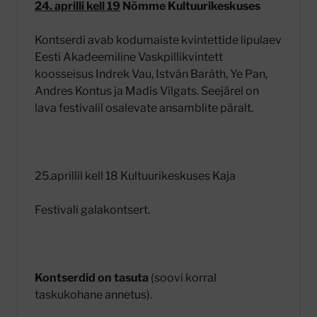
24. aprilli
kell 19
Nõmme Kultuurikeskuses
Kontserdi avab kodumaiste kvintettide lipulaev
Eesti Akadeemiline Vaskpillikvintett
koosseisus Indrek Vau, István Baráth, Ye Pan,
Andres Kontus ja Madis Vilgats. Seejärel on
lava festivalil osalevate ansamblite päralt.
25.aprillil kell 18 Kultuurikeskuses Kaja
Festivali galakontsert.
Kontserdid on tasuta
(soovi korral
taskukohane annetus).