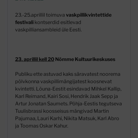
23.-25.aprillil toimuva
vaskpillikvintettide
festivali
kontserdid esitlevad
vaskpilliansambleid üle Eesti.
23. aprillil kell 20
Nõmme Kultuurikeskuses
Publiku ette astuvad kaks säravatest noorema
põlvkonna vaskpillimängijatest koosnevat
kvintetti. Lõuna-Eestit esindavad Mihkel Kallip,
Karl Reimand, Kairi Sosi, Hendrik Jaak Sepp ja
Artur Jonatan Saumets. Põhja-Eestis tegutseva
Tuulisbrassi koosseisus mängivad Martin
Pajumaa, Lauri Karhi, Nikita Matsuk, Karl Abro
ja Toomas Oskar Kahur.