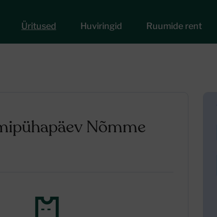
Üritused
Huviringid
Ruumide rent
eumipühapäev Nõmme