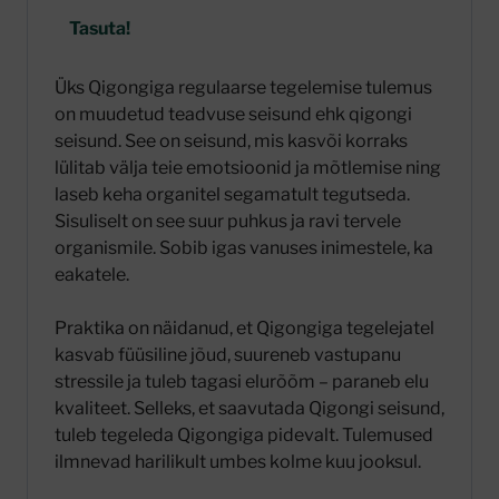
Tasuta!
Üks Qigongiga regulaarse tegelemise tulemus
on muudetud teadvuse seisund ehk qigongi
seisund. See on seisund, mis kasvõi korraks
lülitab välja teie emotsioonid ja mõtlemise ning
laseb keha organitel segamatult tegutseda.
Sisuliselt on see suur puhkus ja ravi tervele
organismile. Sobib igas vanuses inimestele, ka
eakatele.
Praktika on näidanud, et Qigongiga tegelejatel
kasvab füüsiline jõud, suureneb vastupanu
stressile ja tuleb tagasi elurõõm – paraneb elu
kvaliteet. Selleks, et saavutada Qigongi seisund,
tuleb tegeleda Qigongiga pidevalt. Tulemused
ilmnevad harilikult umbes kolme kuu jooksul.