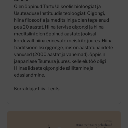
Olen õppinud Tartu Ülikoolis bioloogiat ja
Usuteaduse Instituudis teoloogiat. Qigongi,
hiina filosoofia ja meditsiiniga olen tegelenud
pea 20 aastat. Hiina tervise qigongi ja hiina
meditsiini olen õppinud aastate jooksul
korduvalt hiina erinevate meistrite juures. Hiina
traditsioonilisi qigonge, mis on aastatuhandete
vanused (2000 aastat ja vanemad), õppisin
jaapanlase Tsumura juures, kelle elutöö oligi
Hiinas iidsete qigongide säilitamine ja
edasiandmine.
Korraldaja: Liivi Lents