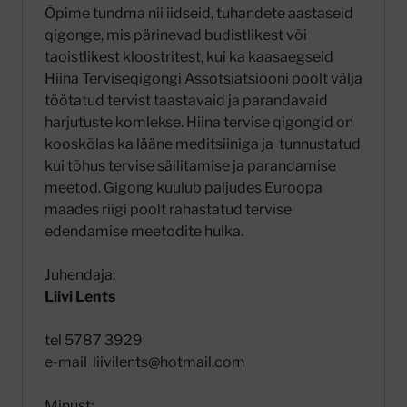
Õpime tundma nii iidseid, tuhandete aastaseid
qigonge, mis pärinevad budistlikest või
taoistlikest kloostritest, kui ka kaasaegseid
Hiina Terviseqigongi Assotsiatsiooni poolt välja
töötatud tervist taastavaid ja parandavaid
harjutuste komlekse. Hiina tervise qigongid on
kooskõlas ka lääne meditsiiniga ja tunnustatud
kui tõhus tervise säilitamise ja parandamise
meetod. Gigong kuulub paljudes Euroopa
maades riigi poolt rahastatud tervise
edendamise meetodite hulka.
Juhendaja:
Liivi Lents
tel 5787 3929
e-mail liivilents@hotmail.com
Minust: