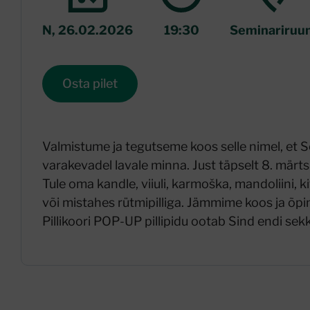
N, 26.02.2026
19:30
Seminariruu
Osta pilet
Valmistume ja tegutseme koos selle nimel, et
varakevadel lavale minna. Just täpselt 8. märtsi
Tule oma kandle, viiuli, karmoška, mandoliini, kita
või mistahes rütmipilliga. Jämmime koos ja õp
Pillikoori POP-UP pillipidu ootab Sind endi sekk