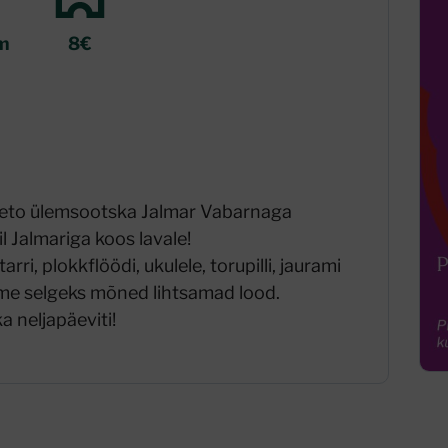
m
8€
 Seto ülemsootska Jalmar Vabarnaga
l Jalmariga koos lavale!
rri, plokkflöödi, ukulele, torupilli, jaurami
ime selgeks mõned lihtsamad lood.
a neljapäeviti!