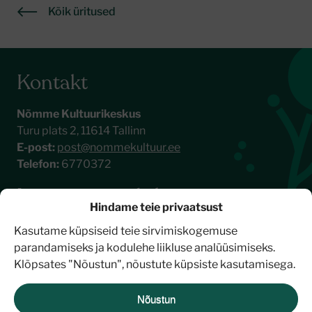
Kõik üritused
Kontakt
Nõmme Kultuurikeskus
Turu plats 2, 11614 Tallinn
E-post:
post@nommekultuur.ee
Telefon:
6770372
Liitu meie uudiskirjaga
Hindame teie privaatsust
Kasutame küpsiseid teie sirvimiskogemuse
parandamiseks ja kodulehe liikluse analüüsimiseks.
Klõpsates "Nõustun", nõustute küpsiste kasutamisega.
Nõustun