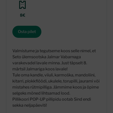
8€
Osta pilet
Valmistume ja tegutseme koos selle nimel, et
Seto ülemsootska Jalmar Vabarnaga
varakevadel lavale minna. Just täpselt 8.
märtsil Jalmariga koos lavale!
Tule oma kandle, viiuli, karmoška, mandoliini,
kitarri, plokkflöödi, ukulele, torupilli, jaurami või
mistahes rütmipilliga. Jämmime koos ja õpime
selgeks mõned lihtsamad lood.
Pillikoori POP-UP pillipidu ootab Sind endi
sekka neljapäeviti!