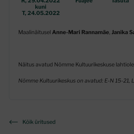
R, 29.04.2022
Fuajee
Tasuta
kuni
T, 24.05.2022
Maalinäitusel
Anne-Mari Rannamäe
,
Janika S
Näitus avatud Nõmme Kultuurikeskuse lahtiol
Nõmme Kultuurikeskus on avatud: E-N 15-21, 
Kõik üritused