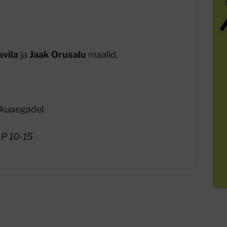
avila
ja
Jaak Orusalu
maalid.
ekuaegadel.
LP 10-15