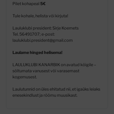
Pilet kohapeal
5€
Tule kohale, helista või kirjuta!
Lauluklubi president: Sirje Koemets
Tel. 56491707; e-post:
lauluklubi.president@gmail.com
Laulame hinged helisema!
LAULUKLUBI KANARBIK on avatud kõigile –
sõltumata vanusest või varasemast
kogemusest.
Laulutunnid on üles ehitatud nii, et igaüks leiaks
enesekindlust ja rõõmu muusikast.