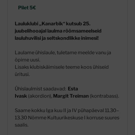
Pilet 5€
Lauluklubi „Kanarbik“ kutsub 25.
juubelihooajal laulma rõõmsameelseid
lauluhuvilisi ja seltskondlikke inimesi!
Laulame ühislaule, tuletame meelde vanu ja
õpime uusi.
Lisaks klubiskäimisele teeme koos ühiseid
üritusi.
Ühislaulmist saadavad:
Esta
Ivask
(akordion),
Margit Treiman
(kontrabass).
Saame kokku Iga kuu II ja IV pühapäeval 11.30–
13.30 Nõmme Kultuurikeskuse I korruse suures
saalis.