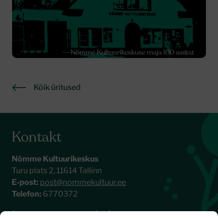
Kõik üritused
Kontakt
Nõmme Kultuurikeskus
Turu plats 2, 11614 Tallinn
E-post:
post@nommekultuur.ee
Telefon:
6770372
Liitu meie uudiskirjaga