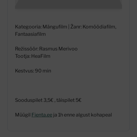
Kategooria: Mängufilm | Žanr: Komöödiafilm,
Fantaasiafilm
Režissöör: Rasmus Merivoo
Tootja: HeaFilm
Kestvus: 90 min
Sooduspilet 3,5€ , täispilet 5€
Müügil
Fienta.ee
ja 1h enne algust kohapeal