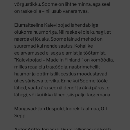
võrgustikku. Soome on lihtne minna, aga seal
on raske olla – nii usub vanarahvas.
Elumaitseline Kalevipojad lahendab iga
olukorra huumoriga. Nii raske ei ole kunagi, et
naerda ei jõuaks. Soome läinud mehed on
suuremad kui nende saatus. Kohalike
eelarvamused ei sega elamist ja töötamist.
”Kalevipojad – Made In Finland!” on komöödia,
milles reaalelu tragöödia, naabrimehelik
huumor ja optimistlik eestlus moodustavad
ühes säriseva terviku. Enne kui Soome tööle
lähed, vaata ära see näidend! Ja äkki pärast ei
lähegi, või kui ikka lähed, siis palju targemana.
Mängivad: Jan Uuspõld, Indrek Taalmaa, Ott
Sepp
Autor Antto Terras (s. 1973 Tallinnas) on Eesti