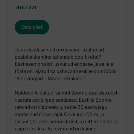
31€ / 27€
Osta pilet
Julge eestlase rind on rasvane ja jultunud
pealehakkamine tähendab poolt võitu?
Eestlased on alati uskunud endasse, ja sellele
tõele on rajatud ka kahevaatuseline komöödia
”Kalevipojad – Made in Finland!”.
Näidendile pakub raamid Soome, aga sisu eest
vastutavad julged eestlased. Eesti ja Soome
rahvad on nüüdseks juba üle 30 aasta jagu
marssinud ühisel rajal. On olnud rõõmu ja
raskust, teineteisemõistmist ja mittemõistmist,
nagu elus ikka. Kalevipojad on käinud