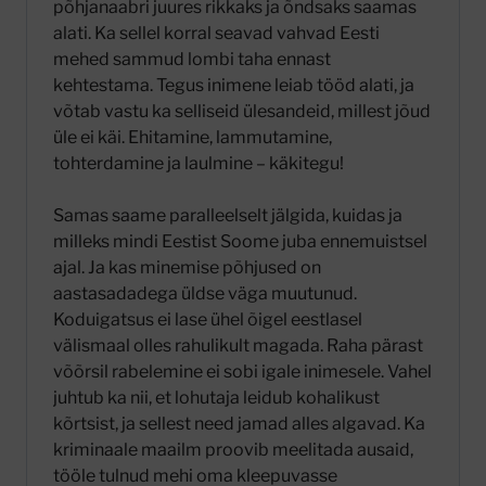
põhjanaabri juures rikkaks ja õndsaks saamas
alati. Ka sellel korral seavad vahvad Eesti
mehed sammud lombi taha ennast
kehtestama. Tegus inimene leiab tööd alati, ja
võtab vastu ka selliseid ülesandeid, millest jõud
üle ei käi. Ehitamine, lammutamine,
tohterdamine ja laulmine – käkitegu!
Samas saame paralleelselt jälgida, kuidas ja
milleks mindi Eestist Soome juba ennemuistsel
ajal. Ja kas minemise põhjused on
aastasadadega üldse väga muutunud.
Koduigatsus ei lase ühel õigel eestlasel
välismaal olles rahulikult magada. Raha pärast
võõrsil rabelemine ei sobi igale inimesele. Vahel
juhtub ka nii, et lohutaja leidub kohalikust
kõrtsist, ja sellest need jamad alles algavad. Ka
kriminaale maailm proovib meelitada ausaid,
tööle tulnud mehi oma kleepuvasse