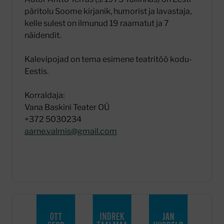
päritolu Soome kirjanik, humorist ja lavastaja,
kelle sulest on ilmunud 19 raamatut ja 7
näidendit.
Kalevipojad on tema esimene teatritöö kodu-
Eestis.
Korraldaja:
Vana Baskini Teater OÜ
+372 5030234
aarne.valmis@gmail.com