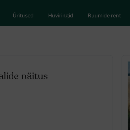
Üritused
Huviringid
Ruumide rent
lide näitus