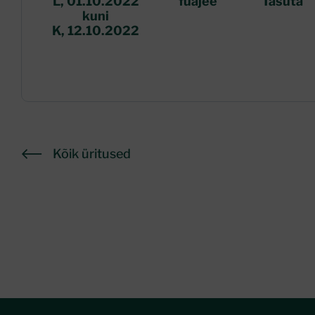
L, 01.10.2022
fuajee
Tasuta
kuni
K, 12.10.2022
Kõik üritused