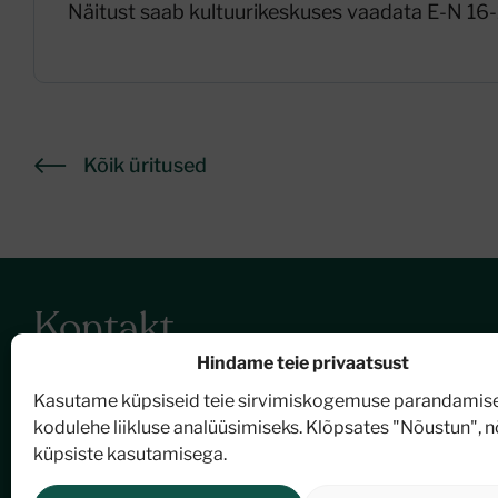
Näitust saab kultuurikeskuses vaadata E-N 16-
Kõik üritused
Kontakt
Hindame teie privaatsust
Nõmme Kultuurikeskus
Kasutame küpsiseid teie sirvimiskogemuse parandamise
Turu plats 2, 11614 Tallinn
kodulehe liikluse analüüsimiseks. Klõpsates "Nõustun", 
E-post:
post@nommekultuur.ee
küpsiste kasutamisega.
Telefon:
6770372