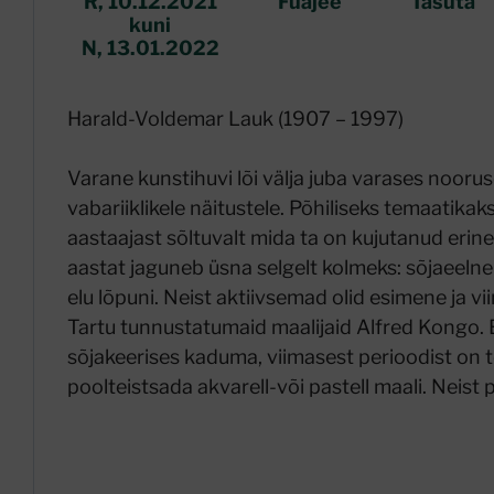
R, 10.12.2021
Fuajee
Tasuta
kuni
N, 13.01.2022
Harald-Voldemar Lauk (1907 – 1997)
Varane kunstihuvi lõi välja juba varases noorus
vabariiklikele näitustele. Põhiliseks temaatikak
aastaajast sõltuvalt mida ta on kujutanud eri
aastat jaguneb üsna selgelt kolmeks: sõjaeeln
elu lõpuni. Neist aktiivsemad olid esimene ja 
Tartu tunnustatumaid maalijaid Alfred Kongo. 
sõjakeerises kaduma, viimasest perioodist on t
poolteistsada akvarell-või pastell maali. Neis