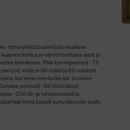
es- tema pildid jõudsid juba koolieas
s kujunes loodus ja värvid looduses ajast ja
nevates tehnikates. Pikk loomeperiood ~75
e periood, sõda ja 50-ndad ja 60-ndatest
viimane, kui tema mentoriks sai toonase
Esimese perioodi ~60 tööd läksid
eada ~250 õli- ja temperamaali ja
t püüamegi tema juubeli puhu ülevaate anda.