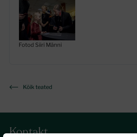
Fotod Siiri Männi
Kõik teated
Kontakt