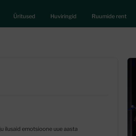
Üritused
Huviringid
Ruumide rent
lju ilusaid emotsioone uue aasta