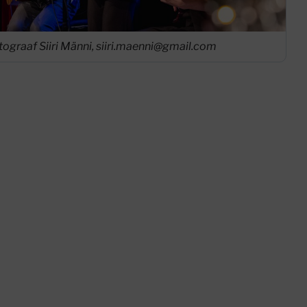
tograaf Siiri Männi, siiri.maenni@gmail.com