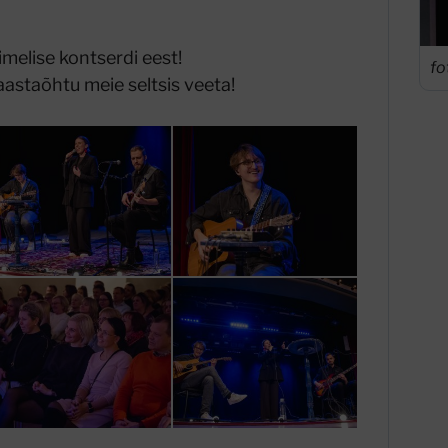
melise kontserdi eest!
fo
aastaõhtu meie seltsis veeta!